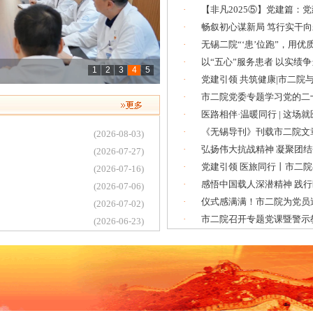
·
【非凡2025⑤】党建篇：党
·
畅叙初心谋新局 笃行实干向未
·
无锡二院“‘患’位跑”，用优质
·
以“五心”服务患者 以实绩争当先
1
2
3
4
5
·
党建引领 共筑健康|市二院与
·
市二院党委专题学习党的二十
·
医路相伴·温暖同行 | 这场就医
·
《无锡导刊》刊载市二院文章
(2026-08-03)
·
弘扬伟大抗战精神 凝聚团结奋
(2026-07-27)
·
党建引领 医旅同行丨市二院
(2026-07-16)
·
感悟中国载人深潜精神 践行医
(2026-07-06)
·
仪式感满满！市二院为党员送上
(2026-07-02)
·
市二院召开专题党课暨警示教育
(2026-06-23)