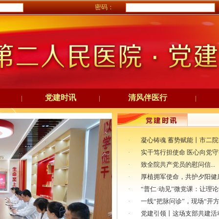
密码：
党建时讯
清风伴医行
|
|
|
·
凝心铸魂 蓄势赋能丨市二院举办
·
实干笃行担使命 医心向党守初
·
致全院共产党员的慰问信...
·
厚植拥军使命，共护夕阳健康
·
“普仁·动见”微党课：让理论学
·
一线“把脉问诊”，现场“开方下
·
党建引领丨这场支部共建活动