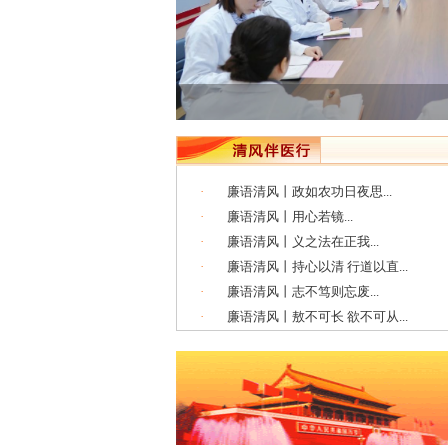
·
廉语清风丨政如农功日夜思...
·
廉语清风丨用心若镜...
·
廉语清风丨义之法在正我...
·
廉语清风丨持心以清 行道以直...
·
廉语清风丨志不笃则忘废...
·
廉语清风丨敖不可长 欲不可从...