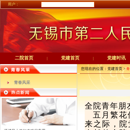
用户：
二院首页
党建首页
党建时讯
|
|
您现在的位置：党建首页 >
青
青春风采
全院青年朋
五月繁花
来之际，院