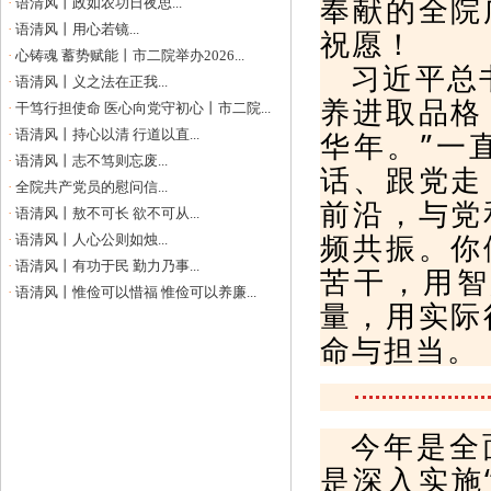
奉献的全院
·
语清风丨政如农功日夜思...
·
语清风丨用心若镜...
祝愿！
·
心铸魂 蓄势赋能丨市二院举办2026...
习近平总
·
语清风丨义之法在正我...
养进取品格
·
干笃行担使命 医心向党守初心丨市二院...
华年。”一
·
语清风丨持心以清 行道以直...
·
语清风丨志不笃则忘废...
话、跟党走
·
全院共产党员的慰问信...
前沿，与党
·
语清风丨敖不可长 欲不可从...
频共振。你
·
语清风丨人心公则如烛...
·
语清风丨有功于民 勤力乃事...
苦干，用智
·
语清风丨惟俭可以惜福 惟俭可以养廉...
量，用实际
命与担当。
今年是全
是深入实施