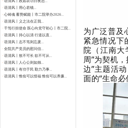
·
语清风丨政如农功日夜思...
·
语清风丨用心若镜...
·
心铸魂 蓄势赋能丨市二院举办2026...
·
语清风丨义之法在正我...
为
广泛普及
·
干笃行担使命 医心向党守初心丨市二院...
·
语清风丨持心以清 行道以直...
紧急情况下
·
语清风丨志不笃则忘废...
院（江南大
·
全院共产党员的慰问信...
·
语清风丨敖不可长 欲不可从...
周”为契机，
·
语清风丨人心公则如烛...
边”主题活
·
语清风丨有功于民 勤力乃事...
面的“生命必
·
语清风丨惟俭可以惜福 惟俭可以养廉...